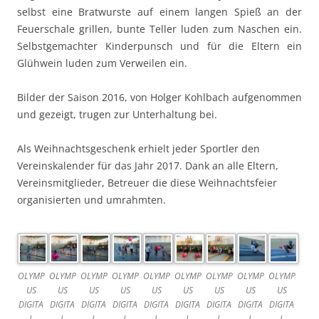
selbst eine Bratwurste auf einem langen Spieß an der
Feuerschale grillen, bunte Teller luden zum Naschen ein.
Selbstgemachter Kinderpunsch und für die Eltern ein
Glühwein luden zum Verweilen ein.
Bilder der Saison 2016, von Holger Kohlbach aufgenommen
und gezeigt, trugen zur Unterhaltung bei.
Als Weihnachtsgeschenk erhielt jeder Sportler den
Vereinskalender für das Jahr 2017. Dank an alle Eltern,
Vereinsmitglieder, Betreuer die diese Weihnachtsfeier
organisierten und umrahmten.
OLYMP
OLYMP
OLYMP
OLYMP
OLYMP
OLYMP
OLYMP
OLYMP
OLYMP
US
US
US
US
US
US
US
US
US
DIGITA
DIGITA
DIGITA
DIGITA
DIGITA
DIGITA
DIGITA
DIGITA
DIGITA
L
L
L
L
L
L
L
L
L