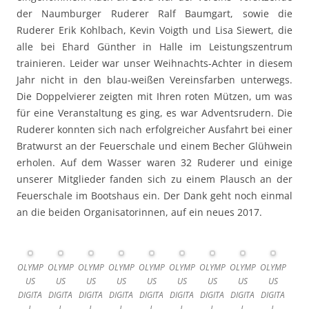
der Naumburger Ruderer Ralf Baumgart, sowie die
Ruderer Erik Kohlbach, Kevin Voigth und Lisa Siewert, die
alle bei Ehard Günther in Halle im Leistungszentrum
trainieren. Leider war unser Weihnachts-Achter in diesem
Jahr nicht in den blau-weißen Vereinsfarben unterwegs.
Die Doppelvierer zeigten mit Ihren roten Mützen, um was
für eine Veranstaltung es ging, es war Adventsrudern. Die
Ruderer konnten sich nach erfolgreicher Ausfahrt bei einer
Bratwurst an der Feuerschale und einem Becher Glühwein
erholen. Auf dem Wasser waren 32 Ruderer und einige
unserer Mitglieder fanden sich zu einem Plausch an der
Feuerschale im Bootshaus ein. Der Dank geht noch einmal
an die beiden Organisatorinnen, auf ein neues 2017.
OLYMP
OLYMP
OLYMP
OLYMP
OLYMP
OLYMP
OLYMP
OLYMP
OLYMP
US
US
US
US
US
US
US
US
US
DIGITA
DIGITA
DIGITA
DIGITA
DIGITA
DIGITA
DIGITA
DIGITA
DIGITA
L
L
L
L
L
L
L
L
L