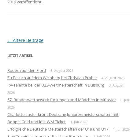
2016
veröffentlicht.
Beitragsnavigation
←
Ältere Beiträge
LETZTE ARTIKEL
Rudern auf den Fjord
5. August 2026
Zu Besuch auf dem Weinberg bei Christian Probst
4. August 2026
RV-Talente bei der U23-Weltmeisterschaft in Duisburg
3. August
2026
57. Bundeswettbewerb für Jungen und Mädchen in Münster
6. Juli
2026
Charlotte Luster krönt Deutsche Juniorenmeisterschaften mit
Doppel Gold und löst WM Ticket
1. Juli 2026
Erfolgreiche Deutsche Meisterschaften der U19 und U17
1. Juli 2026
Eine Trainingsgruppe trifft sich im Bootshaus
1. Juli 2026