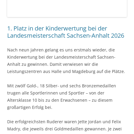
Mit zwölf Gold-, 18 Silber- und sechs Bronzemedaillen
trugen alle Sportlerinnen und Sportler – von der
Altersklasse 10 bis zu den Erwachsenen – zu diesem
großartigen Erfolg bei.
Die erfolgreichsten Ruderer waren Jette Jordan und Felix
Madry, die jeweils drei Goldmedaillen gewannen. Je zwei
Landesmeistertitel erruderten Martha Meißner, Jette
Dittmann, Tim Schade und Florian Dockhorn.
Einen Landesmeistertitel sicherten sich Bruno Beutler,
Leonie Lisker, Emma Kinzel, Ferdinand Eichardt, Finn
Bielig, Luise Urbansky, Lina Kund, Lilly Eichhorn, Franz
Strohbach, Jonas Gräfe, Yannic Hoffmann, Malte
Landmann, Tom Schmidt, Michael Bumann, Maximilian
Breite, Jens Luster und Michaela Günther.
Aufgrund dieser hervorragenden Leistungen qualifizierten