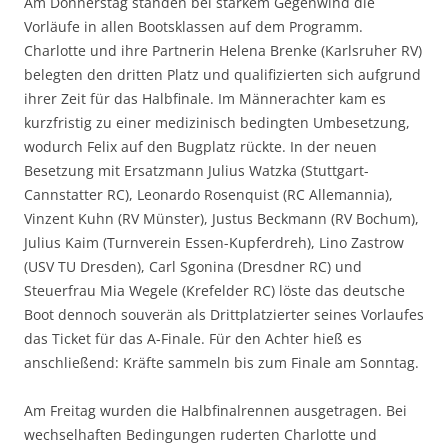
Am Donnerstag standen bei starkem Gegenwind die
Vorläufe in allen Bootsklassen auf dem Programm.
Charlotte und ihre Partnerin Helena Brenke (Karlsruher RV)
belegten den dritten Platz und qualifizierten sich aufgrund
ihrer Zeit für das Halbfinale. Im Männerachter kam es
kurzfristig zu einer medizinisch bedingten Umbesetzung,
wodurch Felix auf den Bugplatz rückte. In der neuen
Besetzung mit Ersatzmann Julius Watzka (Stuttgart-
Cannstatter RC), Leonardo Rosenquist (RC Allemannia),
Vinzent Kuhn (RV Münster), Justus Beckmann (RV Bochum),
Julius Kaim (Turnverein Essen-Kupferdreh), Lino Zastrow
(USV TU Dresden), Carl Sgonina (Dresdner RC) und
Steuerfrau Mia Wegele (Krefelder RC) löste das deutsche
Boot dennoch souverän als Drittplatzierter seines Vorlaufes
das Ticket für das A-Finale. Für den Achter hieß es
anschließend: Kräfte sammeln bis zum Finale am Sonntag.
Am Freitag wurden die Halbfinalrennen ausgetragen. Bei
wechselhaften Bedingungen ruderten Charlotte und