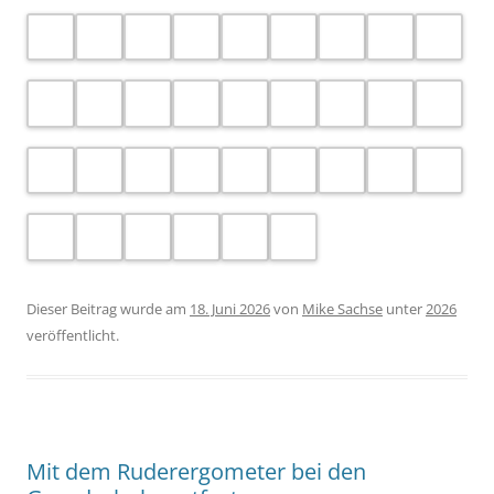
Mit dem Ruderergometer bei den
Grundschulsportfesten
Seit vielen Jahren nimmt der WRV an den
Grundschulsportfesten der Stadt Weißenfels teil. In diesem
Jahr waren wir mit zwei Ruderergometern an der
Berggrundschule, der Albert-Einstein-Grundschule, der
Adam-Ries-Grundschule Uichteritz, der Langendorfer
Grundschule, der Freien Evangelischen Grundschule sowie
der Herder-Grundschule vertreten.
Maria Heine und Mary-Ann Melzer unterstützten Dagmar
Ritter und Michaela Günther an der Ergometer-Station.
Dieser Beitrag wurde am
18. Juni 2026
von
Mike Sachse
unter
2026
veröffentlicht.