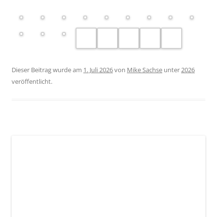
Dieser Beitrag wurde am
1. Juli 2026
von
Mike Sachse
unter
2026
veröffentlicht.
1. Platz in der Kinderwertung bei der
Landesmeisterschaft Sachsen-Anhalt 2026
Nach neun Jahren gelang es uns erstmals wieder, die
Kinderwertung bei der Landesmeisterschaft Sachsen-
Anhalt zu gewinnen. Damit verwiesen wir die
Leistungszentren aus Halle und Magdeburg auf die Plätze.