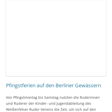
Von Pfingstmontag bis Samstag nutzten die Ruderinnen
und Ruderer der Kinder- und Jugendabteilung des
Weißenfelser Ruder-Vereins die Zeit, um sich auf den
Gewässern der Dahme bei Prieros optimal auf die
Landesmeisterschaften 2026 vorzubereiten. Als Betreuer
waren Gunnar Richter, Mathias Zahn, Michaela Günther,
Dagmar Ritter, Mary-Ann Melzer und Jörg Thieme für die
verschiedenen Altersklassen im Einsatz. Beste
Trainingsbedingungen mit viel Sonnenschein und nur
wenig Wind sorgten dafür, dass die Trainingseinheiten auf
dem Wasser zu einem echten Vergnügen wurden. Ein
besonderer Schwerpunkt lag auf dem Training der
Doppelvierer in allen Altersklassen. Am Ende der Woche
zeigten sich die Betreuer mit den Fortschritten ihrer
Mannschaften sehr zufrieden und blicken nun optimistisch
auf die bevorstehenden Landesmeisterschaften.
Einen weiteren Erfolg konnten Emma Zeh und Malte
Seifhart verbuchen. Beide legten die Technikstufe 2