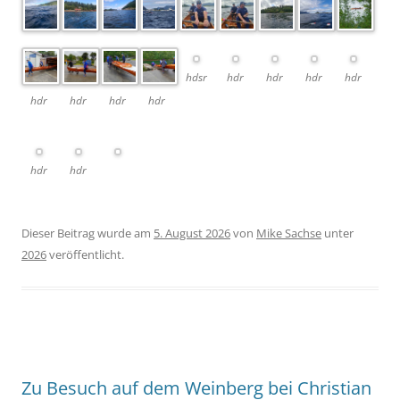
hdsr
hdr
hdr
hdr
hdr
hdr
hdr
hdr
hdr
hdr
hdr
Dieser Beitrag wurde am
5. August 2026
von
Mike Sachse
unter
2026
veröffentlicht.
Zu Besuch auf dem Weinberg bei Christian