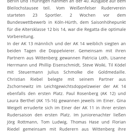
Berlin und Thüringen nahmen an der 40. Ausgabe auf dem
Bleilochstausee teil. Vom Weißenfelser Ruderverein
starteten 23 Sportler. 2 Wochen vor dem
Bundeswettbewerb in Köln-Hürth, dem Saisonhöhepunkt
für die Altersklasse 12 bis 14, war die Regatta die optimale
Vorbereitung.
In der AK 13 männlich und der AK 14 weiblich siegten an
beiden Tagen die Doppelvierer. Gemeinsam mit ihren
Partnern aus Wittenberg gewannen Patricia Loth, Lisanne
Herrmann und Phillip Eisenschmidt, Steve Woiki, Til Ködel
mit Steuermann Julius Schmolke die Goldmedaille.
Christian Riebel belegte mit seinem Partner aus
Zschornewitz im Leichtgewichtsdoppelzweier der AK 14
ebenfalls den ersten Platz. Paul Rosenberg (AK 12) und
Laura Berthel (AK 15-16) gewannen jeweils im Einer. Gina
Weigelt erruderte sich im Einer der AK 11 in ihrer ersten
Rudersaison den ersten Platz. Im Juniorenachter ließen
Jörg Rottmann, Tom Ludwig, Thomas Hase und Florian
Riedel gemeinsam mit Ruderern aus Wittenberg ihre