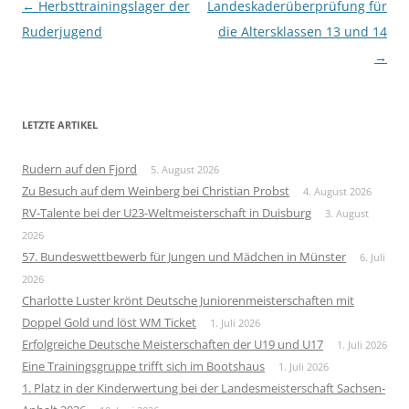
Beitragsnavigation
←
Herbsttrainingslager der
Landeskaderüberprüfung für
Ruderjugend
die Altersklassen 13 und 14
→
LETZTE ARTIKEL
Rudern auf den Fjord
5. August 2026
Zu Besuch auf dem Weinberg bei Christian Probst
4. August 2026
RV-Talente bei der U23-Weltmeisterschaft in Duisburg
3. August
2026
57. Bundeswettbewerb für Jungen und Mädchen in Münster
6. Juli
2026
Charlotte Luster krönt Deutsche Juniorenmeisterschaften mit
Doppel Gold und löst WM Ticket
1. Juli 2026
Erfolgreiche Deutsche Meisterschaften der U19 und U17
1. Juli 2026
Eine Trainingsgruppe trifft sich im Bootshaus
1. Juli 2026
1. Platz in der Kinderwertung bei der Landesmeisterschaft Sachsen-