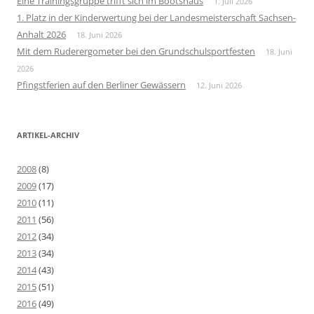
Eine Trainingsgruppe trifft sich im Bootshaus
1. Juli 2026
1. Platz in der Kinderwertung bei der Landesmeisterschaft Sachsen-
Anhalt 2026
18. Juni 2026
Mit dem Ruderergometer bei den Grundschulsportfesten
18. Juni
2026
Pfingstferien auf den Berliner Gewässern
12. Juni 2026
ARTIKEL-ARCHIV
2008
(8)
2009
(17)
2010
(11)
2011
(56)
2012
(34)
2013
(34)
2014
(43)
2015
(51)
2016
(49)