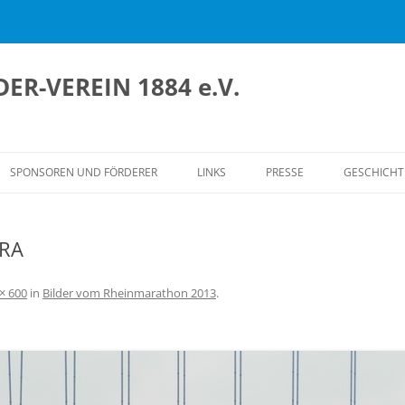
ER-VEREIN 1884 e.V.
SPONSOREN UND FÖRDERER
LINKS
PRESSE
GESCHICHT
ERSICHT
DIE GRÜN
WEISSENFE
ERA
SPLAN
HÖHEN UND
UND
IN DEN ER
× 600
in
Bilder vom Rheinmarathon 2013
.
ORDNUNG
NEUES BO
FRAUENAB
NEUERUN