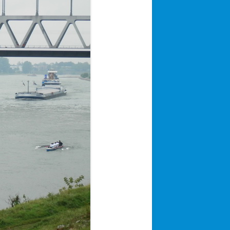
UND BAU DES
 BOOTSHAUSES
G“ NACH ’45‘
N TEIL I
N TEIL II
 TEIL III
UDERN
ER WENDE
EN UND VEREINSLEBEN