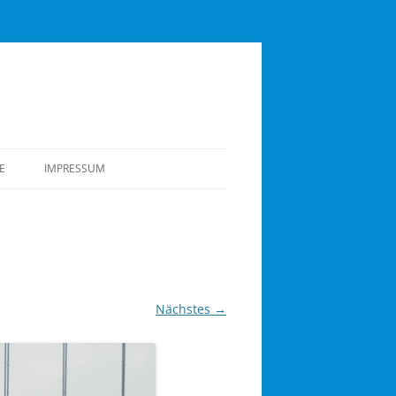
E
IMPRESSUM
DUNG DES
LSER RUDERVEREINS
 TIEFEN DES VEREINS
STEN JAHREN
Nächstes →
OTSHAUS UND
TEILUNG ALS
G