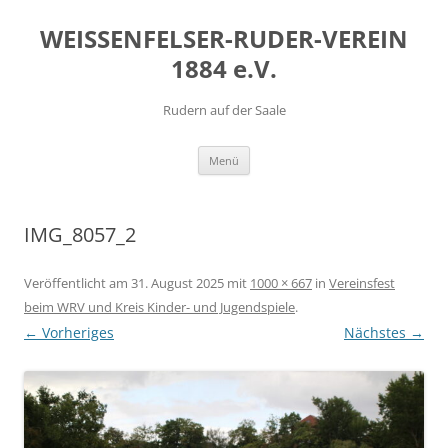
Zum
Inhalt
WEISSENFELSER-RUDER-VEREIN
springen
1884 e.V.
Rudern auf der Saale
Menü
IMG_8057_2
Veröffentlicht am
31. August 2025
mit
1000 × 667
in
Vereinsfest
beim WRV und Kreis Kinder- und Jugendspiele
.
← Vorheriges
Nächstes →