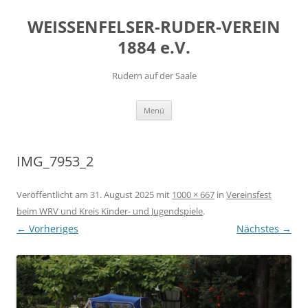
Zum
Inhalt
WEISSENFELSER-RUDER-VEREIN
springen
1884 e.V.
Rudern auf der Saale
Menü
IMG_7953_2
Veröffentlicht am
31. August 2025
mit
1000 × 667
in
Vereinsfest
beim WRV und Kreis Kinder- und Jugendspiele
.
← Vorheriges
Nächstes →