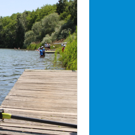
UND BAU DES
 BOOTSHAUSES
G“ NACH ’45‘
N TEIL I
N TEIL II
 TEIL III
UDERN
ER WENDE
EN UND VEREINSLEBEN