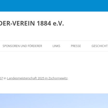
ER-VEREIN 1884 e.V.
SPONSOREN UND FÖRDERER
LINKS
PRESSE
GESCHICHT
ERSICHT
DIE GRÜN
WEISSENFE
SPLAN
HÖHEN UND
UND
IN DEN ER
67
in
Landesmeisterschaft 2025 in Zschornewitz
.
ORDNUNG
NEUES BO
FRAUENAB
NEUERUN