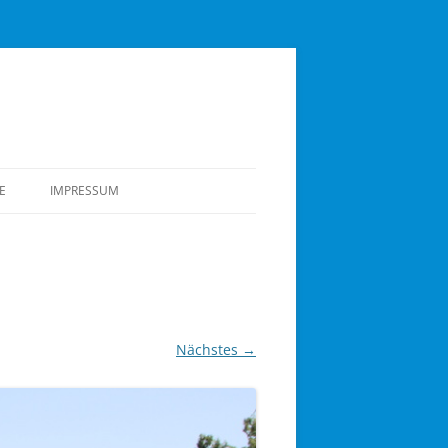
E
IMPRESSUM
DUNG DES
LSER RUDERVEREINS
 TIEFEN DES VEREINS
STEN JAHREN
Nächstes →
OTSHAUS UND
TEILUNG ALS
G