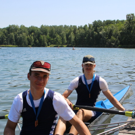
PLANUNG 
HEUTIGEN
„NEUANFAN
RENNRUDER
RENNRUDER
RENNRUDERN
WANDERR
… NACH D
TRADITION